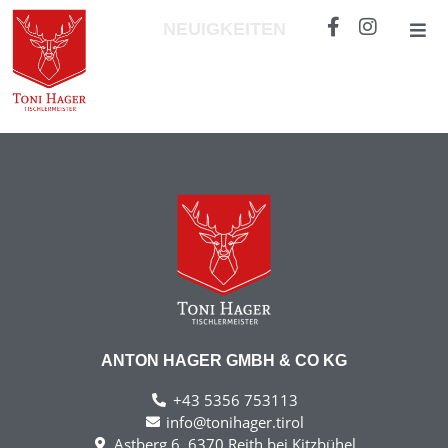
NEUIGKEITEN
ANTON HAGER GMBH & CO KG
+43 5356 753113
info@tonihager.tirol
Astberg 6, 6370 Reith bei Kitzbühel