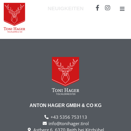
NEUIGKEITEN
ANTON HAGER GMBH & CO KG
+43 5356 753113
info@tonihager.tirol
Astberg 6, 6370 Reith bei Kitzbühel